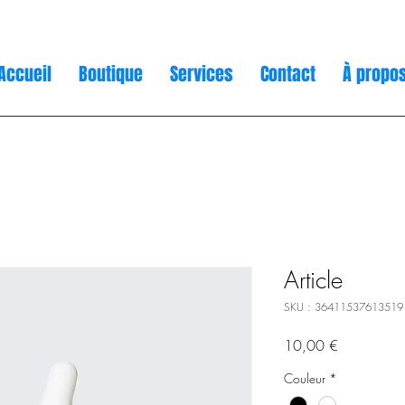
Accueil
Boutique
Services
Contact
À propo
Article
SKU : 36411537613519
Prix
10,00 €
Couleur
*