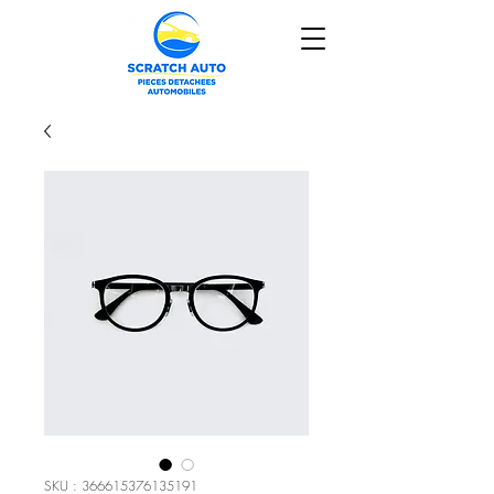
SKU : 366615376135191